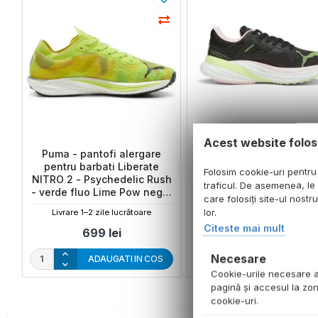
Acest website folos
Puma - pantofi alergare
Puma - pantofi alerga
pentru barbati Liberate
pentru femei Magnify N
Folosim cookie-uri pentru 
NITRO 2 - Psychedelic Rush
2 Dream Rush shoes - n
traficul. De asemenea, le 
- verde fluo Lime Pow negru
coral alb verde desch
care folosiți site-ul nostr
potocaliu
Speed
lor.
Livrare 1–2 zile lucrătoare
Livrare 1–2 zile lucrătoare
Citeste mai mult
699
lei
749
lei
Necesare
ADAUGATI IN COS
ADAUGATI IN C
Cookie-urile necesare aj
pagină şi accesul la zon
cookie-uri.