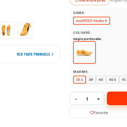
Ai găsit m
GAMA:
evoSPEED Haraka 8
CULOARE:
negru portocaliu
VEZI TOATE PRODUSELE
MARIME:
38.5
39
40
40.5
41
−
+
Favorite