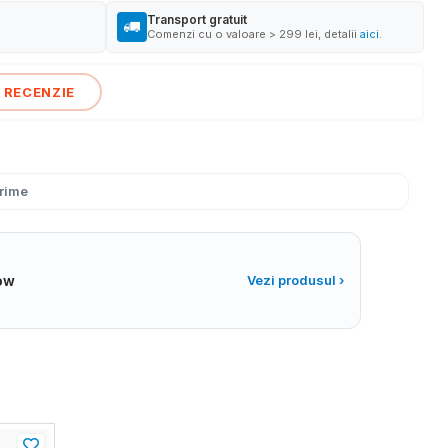
Transport gratuit
Comenzi cu o valoare > 299 lei, detalii
aici
.
 RECENZIE
rime
low
Vezi produsul ›