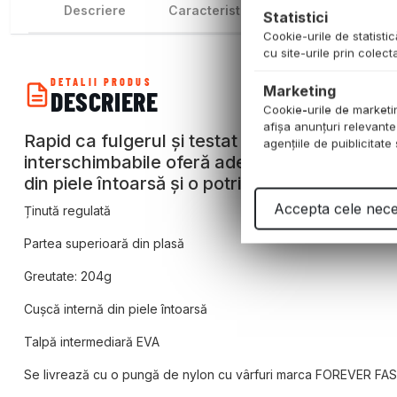
Descriere
Caracteristici
Recenzii
Statistici
Cookie-urile de statistic
cu site-urile prin colec
DETALII PRODUS
Marketing
DESCRIERE
Cookie-urile de marketing
afişa anunţuri relevante
Rapid ca fulgerul și testat pe pistă. Decolea
agenţiile de puiblicitate
interschimbabile oferă aderență de neegalat pe
din piele întoarsă și o potrivire tip șosetă p
Accepta cele nec
Ținută regulată
Partea superioară din plasă
Greutate: 204g
Cușcă internă din piele întoarsă
Talpă intermediară EVA
Se livrează cu o pungă de nylon cu vârfuri marca FOREVER FA