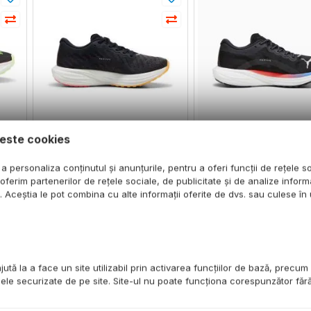
este cookies
re
Puma - pantofi alergare
Puma - pantofi aler
itro
pentru barbati Deviate Nitro
pentru barbati Deviate
a personaliza conținutul și anunțurile, pentru a oferi funcții de rețele s
egru
2 FF - negru alb portocaliu
2 - negru alb albastru
oferim partenerilor de rețele sociale, de publicitate și de analize informa
is
Sun Stream sunset glow
portocaliu oride
u. Aceștia le pot combina cu alte informații oferite de dvs. sau culese în u
Livrare 1–2 zile lucrătoare
Livrare 1–2 zile lucrăto
949
lei
949
lei
OS
ADAUGATI IN COS
ADAUGATI I
ută la a face un site utilizabil prin activarea funcţiilor de bază, precum
ele securizate de pe site. Site-ul nu poate funcţiona corespunzător făr