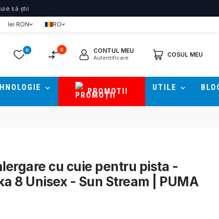
479
lei
Adauga in cos
ie să știi
lei RON
RO
0
CONTUL MEU
0
COSUL MEU
Autentificare
HNOLOGIE
UTILE
BLO
PROMOTII
lergare cu cuie pentru pista -
a 8 Unisex - Sun Stream | PUMA