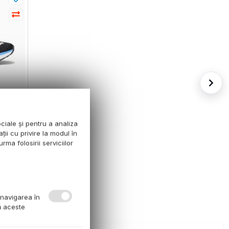
gare
 Nitro
ociale și pentru a analiza
 Ultra
ții cu privire la modul în
e
rma folosirii serviciilor
are
N COS
 navigarea în
ă aceste