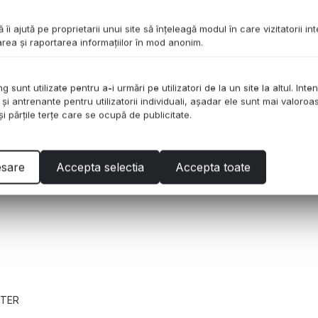
Q&A
ă îi ajută pe proprietarii unui site să înţeleagă modul în care vizitatorii i
tarea şi raportarea informaţiilor în mod anonim.
 sunt utilizate pentru a-i urmări pe utilizatori de la un site la altul. Inte
 şi antrenante pentru utilizatorii individuali, aşadar ele sunt mai valoro
ză la viteză maximă în plasă respirabilă și talp
 şi părţile terţe care se ocupă de publicitate.
ntru orice suprafață. Construiți pentru stabilita
entru a vă menține în formă. Dezlănțuie-ți potenți
esare
Accepta selectia
Accepta toate
STER