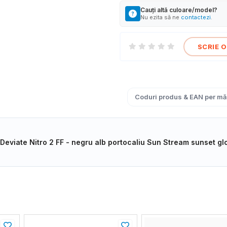
Cauți altă culoare/model?
Nu ezita să ne
contactezi
.
SCRIE O
Coduri produs & EAN per mă
 Deviate Nitro 2 FF - negru alb portocaliu Sun Stream sunset g