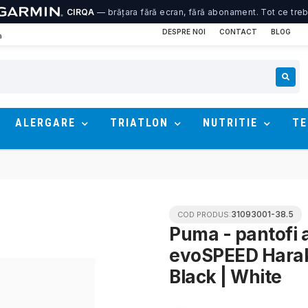
oSPEED...
CIRQA
— brățara fără ecran, fără abonament. Tot ce trebu
DESPRE NOI
CONTACT
BLOG
a
ALERGARE
TRIATLON
NUTRITIE
TE
31093001-38.5
COD PRODUS:
Puma - pantofi a
evoSPEED Harak
Black | White