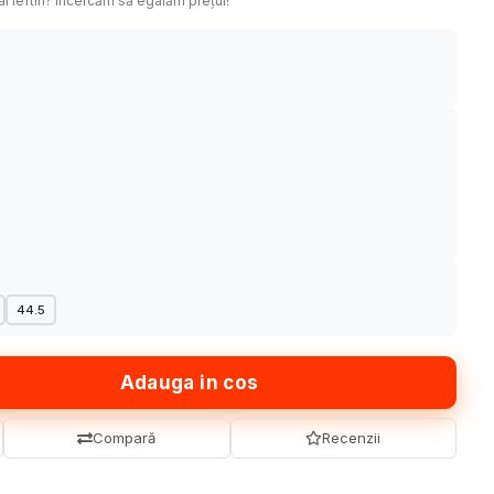
ai ieftin? Încercăm să egalăm prețul!
44.5
Adauga in cos
Compară
Recenzii