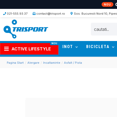
Puma - pantofi alergare cu cuie pentru pista - ev
NOU
021-555.93.37
contact@trisport.ro
Sos. Bucuresti Nord 10, Piper
INOT
BICICLETA
ACTIVE LIFESTYLE
Pagina Start
Alergare
Incaltaminte
Asfalt / Pista