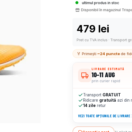
ultimul produs in stoc
Disponibil în magazinul Trisp
479
lei
Pret cu TVA inclus · Transport gr
🏅 Primești
~24 puncte
de fi
LIVRARE ESTIMATĂ
10–11 AUG
prin curier rapid
Transport
GRATUIT
Ridicare
gratuită
azi din
14 zile
retur
VEZI TOATE OPȚIUNILE DE LIVRARE
Garanție preț